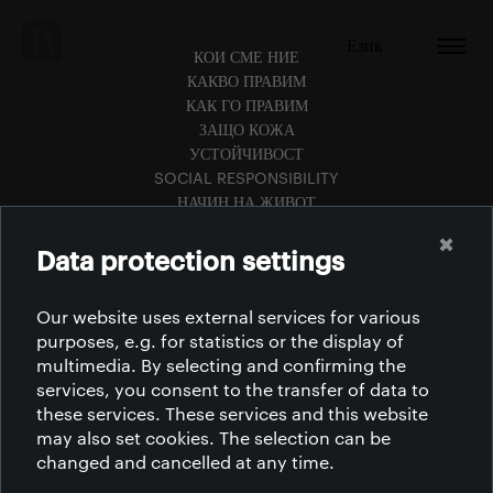
Език
КОИ СМЕ НИЕ
КАКВО ПРАВИМ
КАК ГО ПРАВИМ
ЗАЩО КОЖА
УСТОЙЧИВОСТ
SOCIAL RESPONSIBILITY
НАЧИН НА ЖИВОТ
КАРИЕРИ
✖
СВЪРЖЕТЕ СЕ С НАС
Data protection settings
КАРИЕРНО ОБРАЗОВАНИЕ
СЕРТИФИКАТИ
Our website uses external services for various
ПРИНЦИП
purposes, e.g. for statistics or the display of
ДОКУМЕНТИ ЗА СВАЛЯНЕ
multimedia. By selecting and confirming the
services, you consent to the transfer of data to
these services. These services and this website
may also set cookies. The selection can be
changed and cancelled at any time.
АФРИКА | АМЕРИКА | АЗИЯ | ЕВРОПА