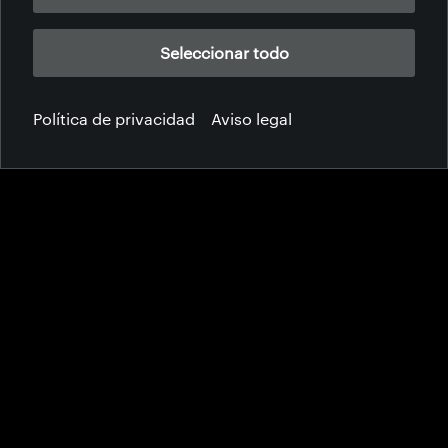
Seleccionar todo
Política de privacidad
Aviso legal
Contáctenos
¿Busca respuestas o quiere estar al día?
Conéctese con nosotros para conocer lo último en
innovación del cuero y formar parte de nuestro viaje.