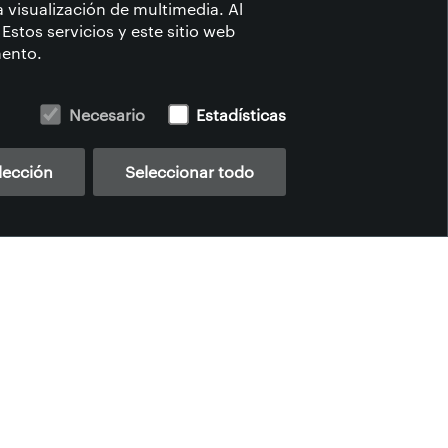
la visualización de multimedia. Al
 Estos servicios y este sitio web
mento.
chland
2025-09-19
Necesario
Estadísticas
lección
Seleccionar todo
IDAD SOCIAL
ESTILO DE VIDA
PUESTOS DE TRABAJO
S
DOWNLOADS