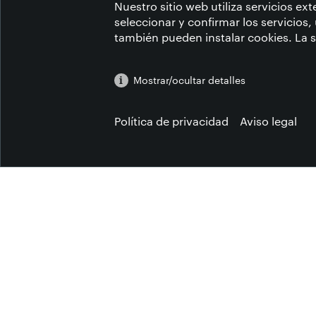
JÓVENES TALEN
Nuestro sitio web utiliza servicios ex
seleccionar y confirmar los servicios,
también pueden instalar cookies. La 
Fachkraft für Lederherstellun
Mostrar/ocultar detalles
Política de privacidad
Aviso legal
QUIÉNES SOMOS
QUÉ HACEMOS
CÓMO LO 
CONTACT