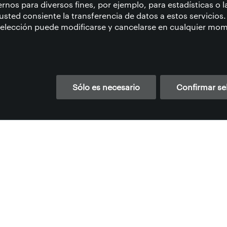
TOS
ternos para diversos fines, por ejemplo, para estadísticas o 
 usted consiente la transferencia de datos a estos servicios.
selección puede modificarse y cancelarse en cualquier mo
g und Gerbereitechnik (m/w/d) - Ichenhausen, Deuts
Sólo es necesario
Confirmar se
HACEMOS
POR QUÉ CUERO
SOSTENIBILIDAD
RESPONSABIL
O
FORMACIÓN PROFESIONAL
CERTIFICACIONES
PRINCIPIO