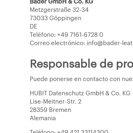
Bader GmbH & Co. KG
Metzgerstraße 32-34
73033 Göppingen
DE
Teléfono: +49 7161-6728 0
Correo electrónico: info@bader-lea
Responsable de pro
Puede ponerse en contacto con nues
HUBIT Datenschutz GmbH & Co. KG
Lise-Meitner-Str. 2
28359 Bremen
Alemania
Teléfono: +49 421 33114300