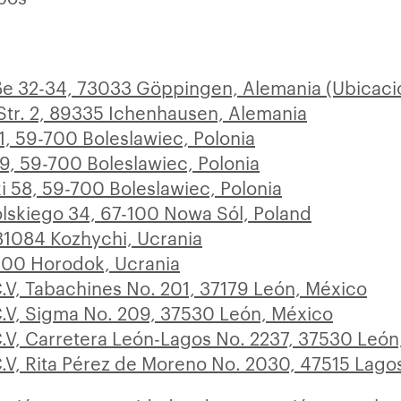
 32-34, 73033 Göppingen, Alemania (Ubicació
tr. 2, 89335 Ichenhausen, Alemania
 1, 59-700 Boleslawiec, Polonia
 9, 59-700 Boleslawiec, Polonia
ki 58, 59-700 Boleslawiec, Polonia
Polskiego 34, 67-100 Nowa Sól, Poland
81084 Kozhychi, Ucrania
500 Horodok, Ucrania
C.V, Tabachines No. 201, 37179 León, México
C.V, Sigma No. 209, 37530 León, México
C.V, Carretera León-Lagos No. 2237, 37530 León
C.V, Rita Pérez de Moreno No. 2030, 47515 Lag