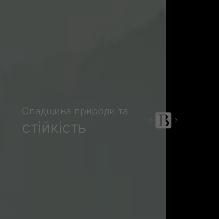
Спадщина природи та
стійкість