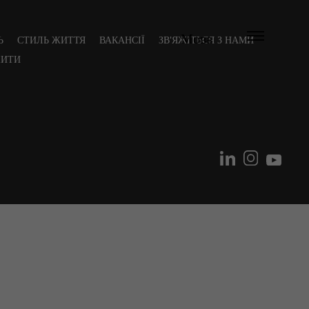
Мова
Ь
СТИЛЬ ЖИТТЯ
ВАКАНСІЇ
ЗВ'ЯЖІТЬСЯ З НАМИ
ЖИТИ