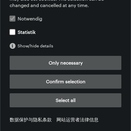
源于匠心
changed and cancelled at any time.
归于自然
可持续发展
Notwendig
社会责任
生活风格
Statistik
职业教育
联系我们
Show/hide details
青年人才
认证
规范准则
Only necessary
下载
Confirm selection
Select all
非洲 | 美洲 | 亚洲 | 欧洲
数据保护与隐私条款
网站运营者法律信息
网站运营者法律信息
数据保护与隐私条款
服务条款
投诉