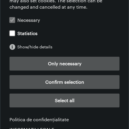
may also set cookies. The selection can be
CUM FACEM
changed and cancelled at any time.
DE CE ACEST PRODUS-PIELEA
SUSTENABILITATEA
Necessary
RESPONSABILITATE SOCIALĂ
STILUL DE VIAȚĂ
Statistics
EDUCAȚIE PROFESIONALĂ
CONTACTAȚI-NE
Show/hide details
CARIERĂ EDUCAȚIE
CERTIFICATE
PRINCIPII
Only necessary
DISCLAIMER
DOWNLOADS
Confirm selection
Select all
AFRICA | AMERICA | ASIA | EUROPA
Politica de confidențialitate
INFORMAȚII LEGALE
POLITICA DE CONFIDENȚIALITATE