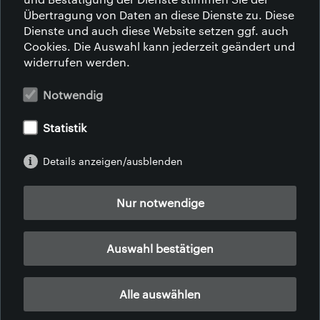
Übertragung von Daten an diese Dienste zu. Diese
WER WIR SIND
Dienste und auch diese Website setzen ggf. auch
WAS WIR MACHEN
Cookies. Die Auswahl kann jederzeit geändert und
WIE WIR ES MACHEN
widerrufen werden.
WARUM LEDER
NACHHALTIGKEIT
Notwendig
SOZIALE VERANTWORTUNG
LIFE STYLE
Statistik
KARRIERE
KONTAKT
Details anzeigen/ausblenden
NEWS
ZERTIFIKATE
GRUNDSÄTZE
Nur notwendige
DOWNLOADS
Auswahl bestätigen
Alle auswählen
AFRIKA | AMERIKA | ASIEN | EUROPA