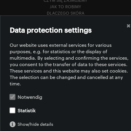
CZYM SIĘ ZAJMUJEMY
JAK TO ROBIMY
DLACZEGO SKÓRA
ZRÓWNOWAŻONY ROZWÓJ
✖
ODPOWIEDZIALNOŚĆ SPOŁECZNA
Data protection settings
STYL ŻYCIA
KARIERA
Our website uses external services for various
KONTAKT
purposes, e.g. for statistics or the display of
EDUKACJA ZAWODOWA
multimedia. By selecting and confirming the services,
CERTYFIKATY
you consent to the transfer of data to these services.
ZASADY
These services and this website may also set cookies.
PLIKI DO POBRANIA
The selection can be changed and cancelled at any
time.
Notwendig
AFRYKA | AMERYKA | AZJA | EUROPA
Statistik
INFORMACJA PRAWNA
POLITYKA PRYWATNOŚCI
Show/hide details
WARUNKI OGÓLNE
REKLAMACJE/SKARGI